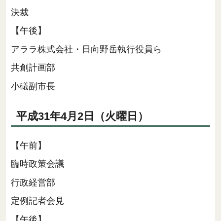
決裁
【午後】
アララ株式会社・日向野岳執行役員ら
共創計画部
小礒副市長
平成31年4月2日（火曜日）
【午前】
臨時政策会議
行政経営部
定例記者会見
【午後】