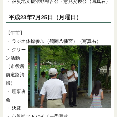
・ 被災地支援活動報告会・意見交換会（写真右）
平成23年7月25日（月曜日）
【午前】
・ ラジオ体操参加（鶴岡八幡宮）（写真右）
・ クリー
ン活動
（市役所
前道路清
掃）
・ 理事者
会
・ 決裁
・ 市景観アドバイザー委嘱式