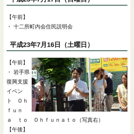
【午前】
・ 十二所町内会住民説明会
平成23年7月16日（土曜日）
【午前】
・ 岩手県
復興支援
イベン
ト Ｏｈ
ｆｕｎ
ａ ｔｏ Ｏｈｆｕｎａｔｏ（写真右）
【午後】