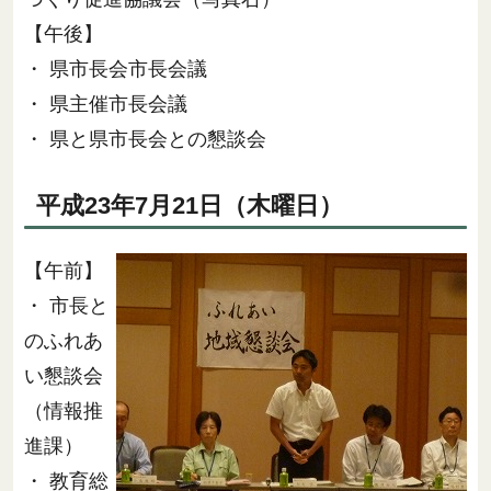
【午後】
・ 県市長会市長会議
・ 県主催市長会議
・ 県と県市長会との懇談会
平成23年7月21日（木曜日）
【午前】
・ 市長と
のふれあ
い懇談会
（情報推
進課）
・ 教育総