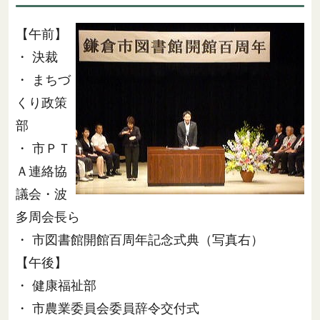
【午前】
・ 決裁
・ まちづ
くり政策
部
・ 市ＰＴ
Ａ連絡協
議会・波
多周会長ら
・ 市図書館開館百周年記念式典（写真右）
【午後】
・ 健康福祉部
・ 市農業委員会委員辞令交付式