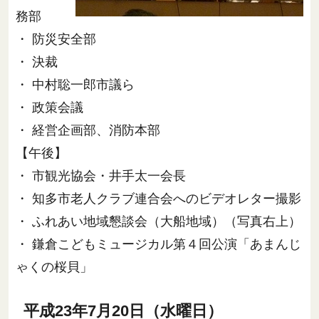
務部
・ 防災安全部
・ 決裁
・ 中村聡一郎市議ら
・ 政策会議
・ 経営企画部、消防本部
【午後】
・ 市観光協会・井手太一会長
・ 知多市老人クラブ連合会へのビデオレター撮影
・ ふれあい地域懇談会（大船地域）（写真右上）
・ 鎌倉こどもミュージカル第４回公演「あまんじ
ゃくの桜貝」
平成23年7月20日（水曜日）