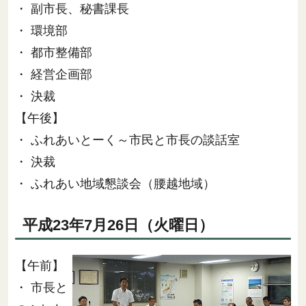
・ 副市長、秘書課長
・ 環境部
・ 都市整備部
・ 経営企画部
・ 決裁
【午後】
・ ふれあいとーく～市民と市長の談話室
・ 決裁
・ ふれあい地域懇談会（腰越地域）
平成23年7月26日（火曜日）
【午前】
・ 市長と