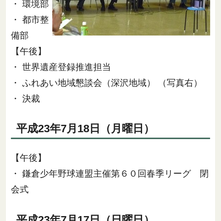
・ 環境部
・ 都市整
備部
【午後】
・ 世界遺産登録推進担当
・ ふれあい地域懇談会（深沢地域） （写真右）
・ 決裁
平成23年7月18日（月曜日）
【午後】
・ 鎌倉少年野球連盟主催第６０回春季リーグ 閉
会式
平成23年7月17日（日曜日）