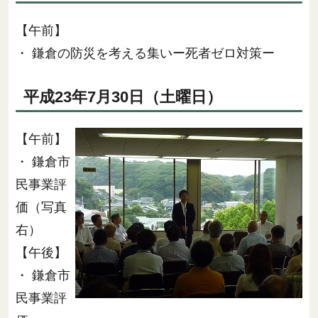
【午前】
・ 鎌倉の防災を考える集いー死者ゼロ対策ー
平成23年7月30日（土曜日）
【午前】
・ 鎌倉市
民事業評
価（写真
右）
【午後】
・ 鎌倉市
民事業評