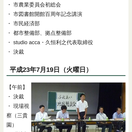
・ 市農業委員会初総会
・ 市図書館開館百周年記念講演
・ 市民経済部
・ 都市整備部、拠点整備部
・ studio acca・久恒利之代表取締役
・ 決裁
平成23年7月19日（火曜日）
【午前】
・ 決裁
・ 現場視
察（三貴
園）