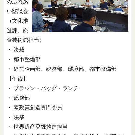
のふれあ
い懇談会
（文化推
進課、鎌
倉芸術館担当）
・ 決裁
・ 都市整備部
・ 経営企画部、総務部、環境部、都市整備部
【午後】
・ ブラウン・バッグ・ランチ
・ 総務部
・ 南政策創造専門委員
・ 決裁
・ 世界遺産登録推進担当