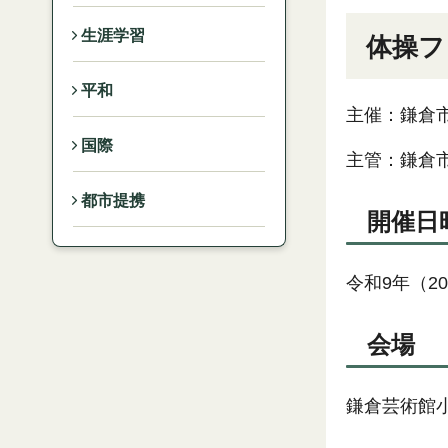
生涯学習
体操フ
平和
主催：鎌倉
国際
主管：鎌倉
都市提携
開催日
令和9年（2
会場
鎌倉芸術館小