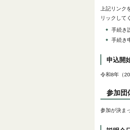
上記リンク
リックして
手続き
手続き
申込開
令和8年（2
参加団
参加が決ま