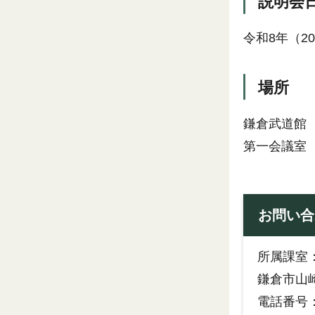
説明会
令和8年（2
場所
鎌倉武道館
第一会議室
お問い合
所属課室
鎌倉市山崎
電話番号：0