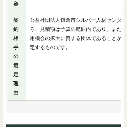
容
契
公益社団法人鎌倉市シルバー人材センター
約
ろ、見積額は予算の範囲内であり、また、
相
用機会の拡大に資する団体であることから
手
定するものです。
の
選
定
理
由