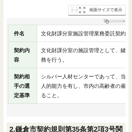
画面サイズで表示
件名
文化財課分室施設管理業務委託契約
契約内
文化財課分室の施設管理として、鍵管
容
務を行う。
契約相
シルバー人材センターであって、当該
手の選
人的能力を有し、市内の高齢者の雇用
定基準
ること。
2.鎌倉市契約規則第35条第2項3号関