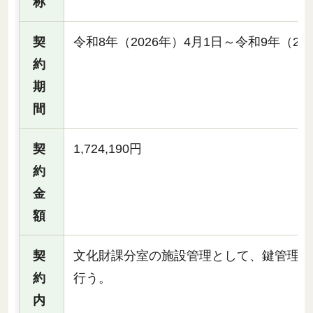
称
契
令和8年（2026年）4月1日～令和9年（202
約
期
間
契
1,724,190円
約
金
額
契
文化財課分室の施設管理として、鍵管理、
約
行う。
内