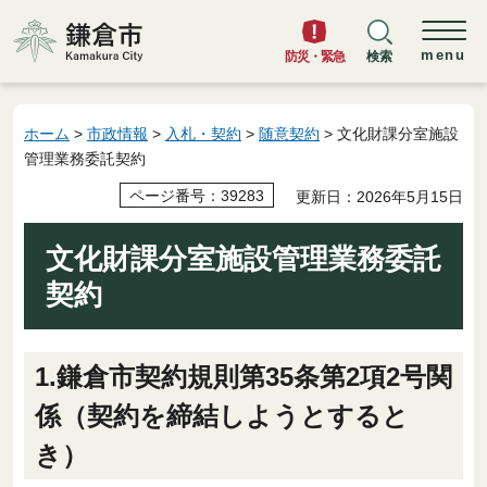
鎌倉市
menu
防災・緊急
検索
ホーム
>
市政情報
>
入札・契約
>
随意契約
> 文化財課分室施設
管理業務委託契約
ページ番号：39283
更新日：2026年5月15日
文化財課分室施設管理業務委託
契約
1.鎌倉市契約規則第35条第2項2号関
係（契約を締結しようとすると
き）