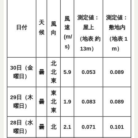
測定値：
測定値：
風
天
風
日付
速
屋上
敷地内
候
向
(m/
（地表 約
（地表 1
s)
13m）
m）
北
30日（金
曇
北
5.9
0.053
0.089
曜日）
東
東
29日（木
曇
北
1.9
0.083
0.089
曜日）
東
28日（水
曇
北
2.1
0.071
0.101
曜日）