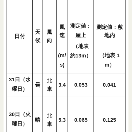
測定値：
風
測定値：敷
天
風
屋上
速
地内
日付
候
向
（地表
(m/
（地表 1
約13m）
s)
m）
31日（水
北
曇
3.4
0.053
0.041
曜日）
東
30日（火
北
晴
5.3
0.065
0.125
曜日）
東