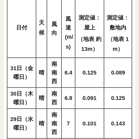
測定値：
測定値：
風
天
風
日付
速
屋上
敷地内
候
向
(m/
（地表 約
（地表 1
s)
13m）
m）
南
31日（金
晴
南
6.4
0.125
0.089
曜日）
西
30日（木
南
晴
6.8
0.091
0.125
曜日）
西
南
29日（水
晴
南
7
0.101
0.143
曜日）
西