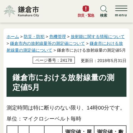
鎌倉市
menu
防災・緊急
検索
ホーム
>
防災・防犯
>
危機管理
>
放射能に関する情報について
>
鎌倉市内の放射線量等の測定値について
>
鎌倉市における放
射線量の測定値について
> 鎌倉市における放射線量の測定値5月
ページ番号：24178
更新日：2018年5月31日
鎌倉市における放射線量の測
定値5月
測定時間は特に断りのない限り、14時00分です。
単位：マイクロシーベルト毎時
測定値：屋
測定値：敷