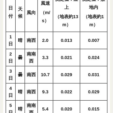
風速
上
地内
日
天
風向
（m/
付
候
（地表約13
（地表約1
s）
m）
m）
1
晴
南西
2.0
0.013
0.007
日
2
南南
曇
3.3
0.021
0.024
日
西
3
曇
南西
10.7
0.029
0.031
日
4
晴
南西
9.3
0.022
0.029
日
5
南南
晴
5.4
0.020
0.015
日
西