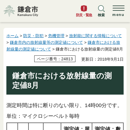
鎌倉市
menu
防災・緊急
検索
ホーム
>
防災・防犯
>
危機管理
>
放射能に関する情報について
>
鎌倉市内の放射線量等の測定値について
>
鎌倉市における放
射線量の測定値について
> 鎌倉市における放射線量の測定値8月
ページ番号：24813
更新日：2018年9月1日
鎌倉市における放射線量の測
定値8月
測定時間は特に断りのない限り、14時00分です。
単位：マイクロシーベルト毎時
測定値：屋
測定値：敷