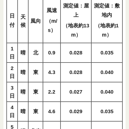
測定値：屋
測定値：敷
風速
上
地内
日
天
風向
（m/
付
候
（地表約13
（地表約1
s）
m）
m）
1
晴
北
0.9
0.028
0.035
日
2
晴
東
4.3
0.028
0.040
日
3
晴
東
2.2
0.027
0.040
日
4
晴
東
4.6
0.029
0.035
日
5