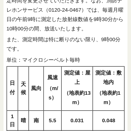
定時間を変更させていただきます。なお、消防テ
レホンサービス（0120-24-0467）では、毎週月曜
日の午前9時に測定した放射線数値を9時30分から
10時00分の間、放送いたします。
また、測定時間は特に断りのない限り、9時00分
です。
単位：マイクロシーベルト毎時
測定値：屋
測定値：敷
風速
上
地内
日
天
風向
（m/
付
候
（地表約13
（地表約1
s）
m）
m）
1
晴
南
5.5
0.031
0.048
日