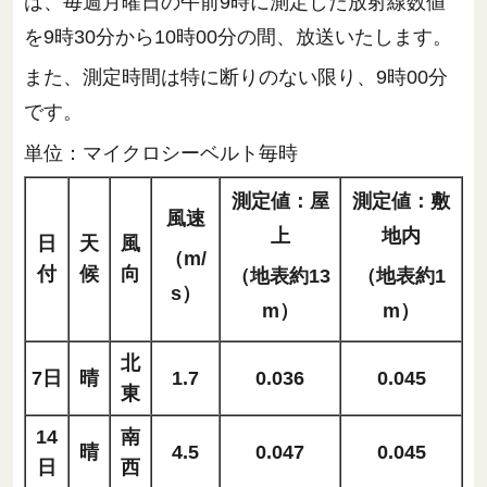
は、毎週月曜日の午前9時に測定した放射線数値
を9時30分から10時00分の間、放送いたします。
また、測定時間は特に断りのない限り、9時00分
です。
単位：マイクロシーベルト毎時
測定値：屋
測定値：敷
風速
上
地内
日
天
風
（m/
付
候
向
（地表約13
（地表約1
s）
m）
m）
北
7日
晴
1.7
0.036
0.045
東
14
南
晴
4.5
0.047
0.045
日
西