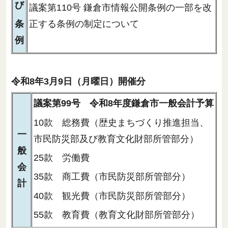
び
議案第110号 鎌倉市情報公開条例の一部を改
条
正する条例の制定について
例
令和8年3月9日（月曜日）開催分
議案第99号 令和8年度鎌倉市一般会計予算
10款 総務費（歴史まちづくり推進担当、
一
市民防災部及び教育文化財部所管部分）
般
25款 労働費
会
35款 商工費（市民防災部所管部分）
計
40款 観光費（市民防災部所管部分）
55款 教育費（教育文化財部所管部分）