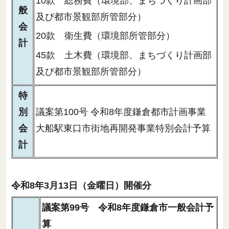
10款 総務費（環境部、まちづくり計画部
般
及び都市景観部所管部分）
会
20款 衛生費（環境部所管部分）
計
45款 土木費（環境部、まちづくり計画部
及び都市景観部所管部分）
特
別
議案第100号 令和8年度鎌倉都市計画事業
会
大船駅東口市街地再開発事業特別会計予算
計
令和8年3月13日（金曜日）開催分
議案第99号 令和8年度鎌倉市一般会計予
算