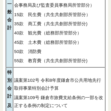
一
会事務局及び監査委員事務局所管部分）
般
15款 民生費（共生共創部所管部分）
会
35款 商工費（共生共創部所管部分)
計
40款 観光費（総務部所管部分）
45款 土木費（総務部所管部分）
50款 消防費
55款 教育費（共生共創部所管部分)
特
別
議案第102号 令和8年度鎌倉市公共用地先行
会
取得事業特別会計予算
計
議案第109号 鎌倉市旅費支給条例の一部を改
及
正する条例の制定について