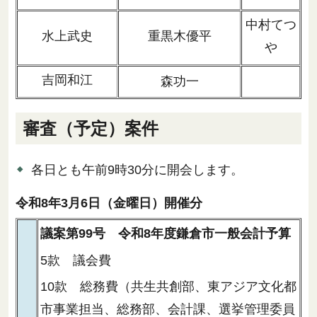
中村てつ
水上武史
重黒木優平
や
吉岡和江
森功一
審査（予定）案件
各日とも午前9時30分に開会します。
令和8年3月6日（金曜日）開催分
議案第99号 令和8年度鎌倉市一般会計予算
5款 議会費
10款 総務費（共生共創部、東アジア文化都
市事業担当、総務部、会計課、選挙管理委員