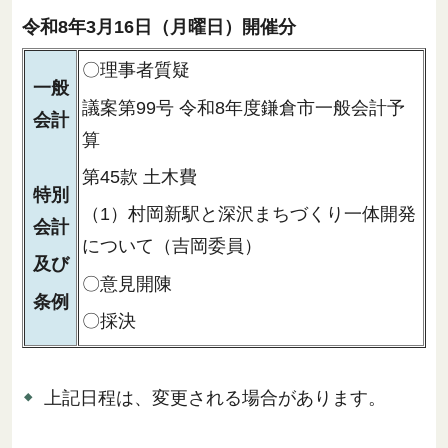
令和8年3月16日（月曜日）開催分
〇理事者質疑
一般
議案第99号 令和8年度鎌倉市一般会計予
会計
算
第45款 土木費
特別
（1）村岡新駅と深沢まちづくり一体開発
会計
について（吉岡委員）
及び
〇意見開陳
条例
〇採決
上記日程は、変更される場合があります。