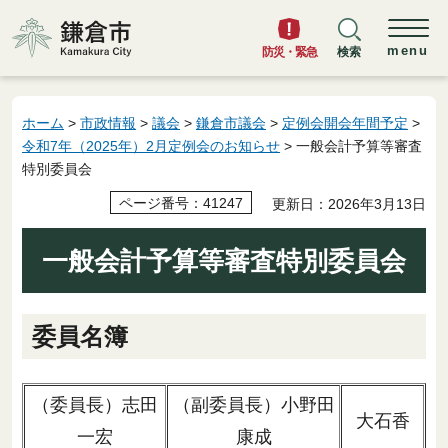
鎌倉市
menu
防災・緊急
検索
ホーム
>
市政情報
>
議会
>
鎌倉市議会
>
定例会開会年間予定
>
令和7年（2025年）2月定例会のお知らせ
> 一般会計予算等審査
特別委員会
ページ番号：41247
更新日：2026年3月13日
一般会計予算等審査特別委員会
委員名簿
（委員長）志田
（副委員長）小野田
大石香
一宏
康成