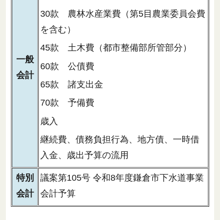
30款 農林水産業費（第5目農業委員会費
を含む）
45款 土木費（都市整備部所管部分）
一般
60款 公債費
会計
65款 諸支出金
70款 予備費
歳入
継続費、債務負担行為、地方債、一時借
入金、歳出予算の流用
特別
議案第105号 令和8年度鎌倉市下水道事業
会計
会計予算