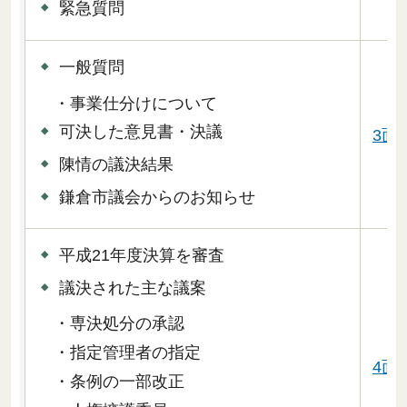
緊急質問
一般質問
・事業仕分けについて
可決した意見書・決議
3面
陳情の議決結果
鎌倉市議会からのお知らせ
平成21年度決算を審査
議決された主な議案
・専決処分の承認
・指定管理者の指定
4面
・条例の一部改正