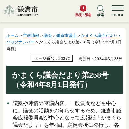
鎌倉市
menu
防災・緊急
検索
ホーム
>
市政情報
>
議会
>
鎌倉市議会
>
かまくら議会だより・
バックナンバー
> かまくら議会だより第258号（令和4年8月1日
発行）
ページ番号：33372
更新日：2024年3月28日
かまくら議会だより第258号
（令和4年8月1日発行）
議案や陳情の審議内容、一般質問などを中心
に、議会の活動をお知らせするため、鎌倉市議
会広報委員会が中心となって広報紙「かまくら
議会だより」を年4回、定例会後に発行し、各