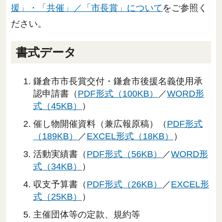
援」・「共催」／「市長賞」について
をご参照く
ださい。
書式データ
鎌倉市市長賞交付・鎌倉市後援名義使用承
認申請書（
PDF形式（100KB）
／
WORD形
式（45KB）
）
催し物開催資料（兼広報原稿）（
PDF形式
（189KB）
／
EXCEL形式（18KB）
）
活動実績書（
PDF形式（56KB）
／
WORD形
式（34KB）
）
収支予算書（
PDF形式（26KB）
／
EXCEL形
式（25KB）
）
主催団体等の定款、規約等