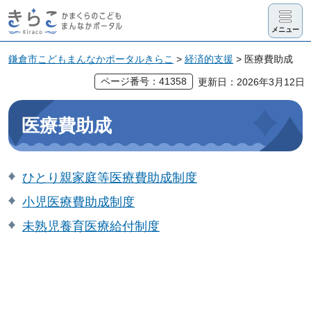
きらこ かま
メニュー
くらのこど
も まんなか
鎌倉市こどもまんなかポータルきらこ
>
経済的支援
> 医療費助成
ポータル
ページ番号：41358
更新日：2026年3月12日
医療費助成
ひとり親家庭等医療費助成制度
小児医療費助成制度
未熟児養育医療給付制度