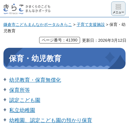
きらこ かま
メニュー
くらのこど
も まんなか
鎌倉市こどもまんなかポータルきらこ
>
子育て支援施設
> 保育・幼
児教育
ポータル
ページ番号：41390
更新日：2026年3月12日
保育・幼児教育
幼児教育・保育無償化
保育所等
認定こども園
私立幼稚園
幼稚園、認定こども園の預かり保育