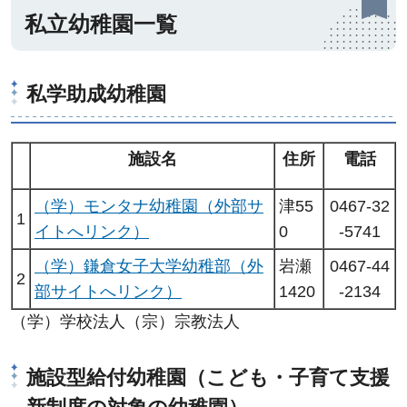
私立幼稚園一覧
私学助成幼稚園
施設名
住所
電話
（学）モンタナ幼稚園（外部サ
津55
0467-32
1
イトへリンク）
0
-5741
（学）鎌倉女子大学幼稚部（外
岩瀬
0467-44
2
部サイトへリンク）
1420
-2134
（学）学校法人（宗）宗教法人
施設型給付幼稚園（こども・子育て支援