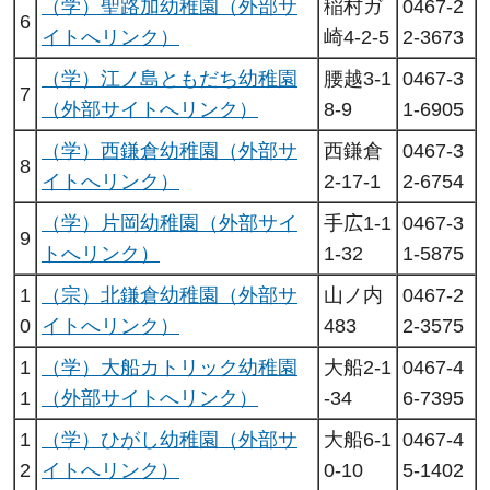
（学）聖路加幼稚園（外部サ
稲村ガ
0467-2
6
イトへリンク）
崎4-2-5
2-3673
（学）江ノ島ともだち幼稚園
腰越3-1
0467-3
7
（外部サイトへリンク）
8-9
1-6905
（学）西鎌倉幼稚園（外部サ
西鎌倉
0467-3
8
イトへリンク）
2-17-1
2-6754
（学）片岡幼稚園（外部サイ
手広1-1
0467-3
9
トへリンク）
1-32
1-5875
1
（宗）北鎌倉幼稚園（外部サ
山ノ内
0467-2
0
イトへリンク）
483
2-3575
1
（学）大船カトリック幼稚園
大船2-1
0467-4
1
（外部サイトへリンク）
-34
6-7395
1
（学）ひがし幼稚園（外部サ
大船6-1
0467-4
2
イトへリンク）
0-10
5-1402