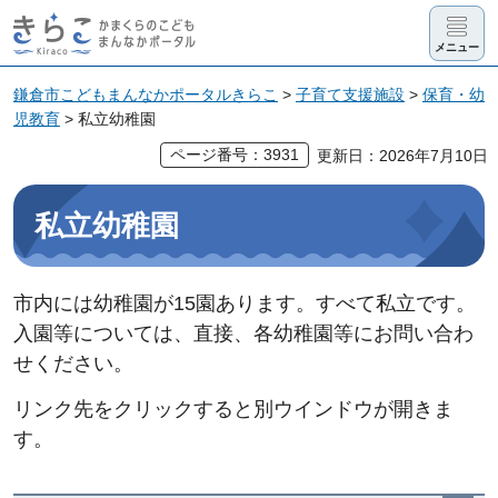
きらこ かま
メニュー
くらのこど
も まんなか
鎌倉市こどもまんなかポータルきらこ
>
子育て支援施設
>
保育・幼
児教育
> 私立幼稚園
ポータル
ページ番号：3931
更新日：2026年7月10日
私立幼稚園
市内には幼稚園が15園あります。すべて私立です。
入園等については、直接、各幼稚園等にお問い合わ
せください。
リンク先をクリックすると別ウインドウが開きま
す。