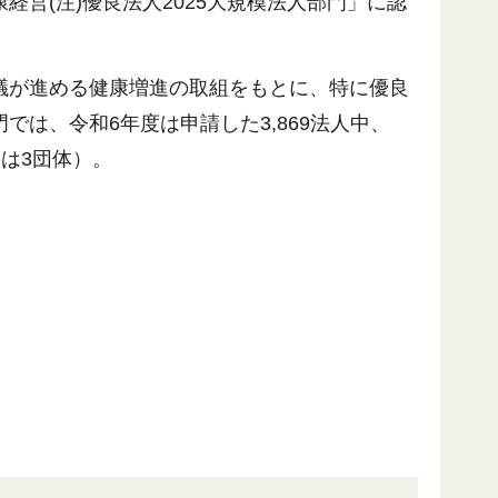
営(注)優良法人2025大規模法人部門」に認
議が進める健康増進の取組をもとに、特に優良
は、令和6年度は申請した3,869法人中、
内は3団体）。