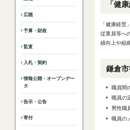
「健康
広聴
「健康経営
予算・財政
従業員等へ
績向上や組
監査
入札・契約
鎌倉市
情報公開・オープンデー
タ
職員間
職員の
告示・公告
男性職
寄付
職員の