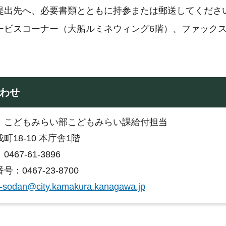
提出先へ、必要書類とともに持参または郵送してくださ
ービスコーナー（大船ルミネウィング6階）、ファック
わせ
：こどもみらい部こどもみらい課給付担当
町18-10 本庁舎1階
467-61-3896
：0467-23-8700
-sodan@city.kamakura.kanagawa.jp