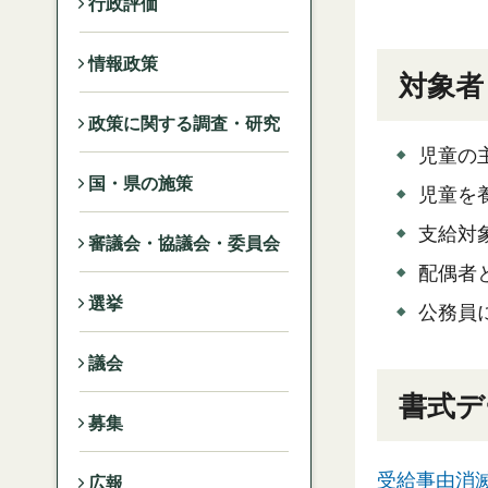
行政評価
情報政策
対象者
政策に関する調査・研究
児童の
国・県の施策
児童を
支給対
審議会・協議会・委員会
配偶者
選挙
公務員
議会
書式デ
募集
受給事由消滅
広報