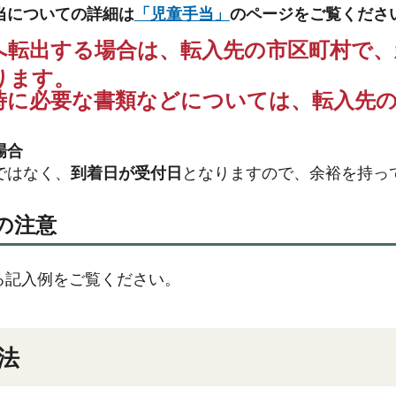
当についての詳細は
「児童手当」
のページをご覧くださ
へ転出する場合は、転入先の市区町村で、
ります。
時に必要な書類などについては、転入先
場合
ではなく、
到着日が受付日
となりますので、余裕を持っ
の注意
る記入例をご覧ください。
法