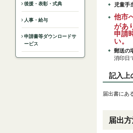
後援・表彰・式典
児童手
他市
人事・給与
があ
申請
申請書等ダウンロードサ
い。
ービス
郵送の
消印日
記入上
届出書にあ
届出方