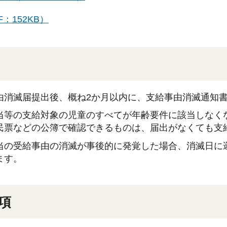
：152KB）
由消滅届提出後、概ね2か月以内に、支給事由消滅通知
当等の支給対象の児童のすべてが年齢要件に該当しなく
民票などの公簿で確認できるものは、届出がなくても支
当の受給事由の消滅が事後的に発覚した場合、消滅日に
ます。
項