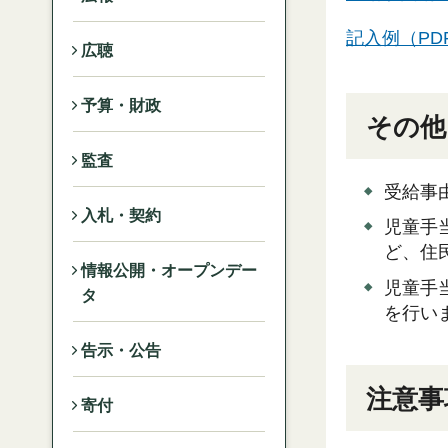
記入例（PDF
広聴
予算・財政
その他
監査
受給事
入札・契約
児童手
ど、住
情報公開・オープンデー
児童手
タ
を行い
告示・公告
注意事
寄付