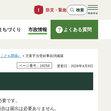
防災・緊急
検索
menu
まちづくり
市政情報
よくある質問
（こども関係）
> 児童手当受給事由消滅届
ページ番号：18256
更新日：2026年4月9日
必要です。
場合は届出は必要ありません。