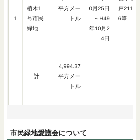
植木1
平方メー
0月25日
戸211-
1
号市民
トル
～H49
6筆
緑地
年10月2
4日
4,994.37
計
平方メー
トル
市民緑地愛護会について