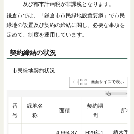
及び都市計画税が非課税となります。
鎌倉市では、「鎌倉市市民緑地設置要綱」で市民
緑地の設置及び契約の締結に関し、必要な事項を
定めて、制度を運用しています。
契約締結の状況
市民緑地契約状況
画面サイズで表示
番
緑地名
契約期
面積
所在
号
称
間
4,994.37
H29年1
植木字