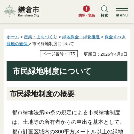
鎌倉市
menu
防災・緊急
検索
ホーム
>
産業・まちづくり
>
緑地保全・緑化推進
>
保全すべき
緑地の確保
> 市民緑地制度について
ページ番号：175
更新日：2026年4月9日
市民緑地制度について
市民緑地制度の概要
都市緑地法第55条の規定による市民緑地制度
は、土地等の所有者からの申出を基本として、
都市計画区域内の300平方メートル以上の緑地