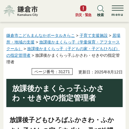
鎌倉市
menu
防災・緊急
検索
鎌倉市こどもまんなかポータルきらこ
>
子育て支援施設
>
居場
所・地域の支援
>
放課後かまくらっ子（学童保育・アフタース
クール）
>
放課後かまくらっ子（子どもの家・子どもひろば）
の指定管理者
> 放課後かまくらっ子ふかさわ・せきやの指定管
理者
ページ番号：31271
更新日：2025年8月12日
放課後かまくらっ子ふかさ
わ・せきやの指定管理者
放課後子どもひろばふかさわ・ふか