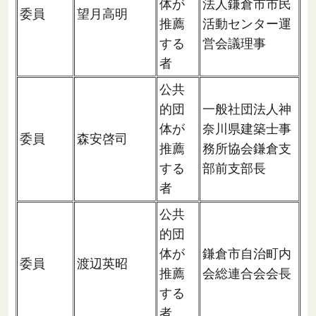
体が
法人鎌倉市市民
委員
望月高明
推薦
活動センター運
する
営会議理事
者
公共
的団
一般社団法人神
体が
奈川県建築士事
委員
森安啓司
推薦
務所協会鎌倉支
する
部前支部長
者
公共
的団
体が
鎌倉市自治町内
委員
渡辺英昭
推薦
会総連合会会長
する
者