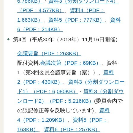
6,786KB）
・
資料3（分割ダウンロード4）
（PDF：4,577KB）
、
資料4（PDF：
1,663KB）
、
資料5（PDF：777KB）
、
資料
6（PDF：214KB）
第4回（平成30年（2018年）11月16日開催）
会議要旨（PDF：263KB）
配付資料:
会議次第（PDF：69KB）
、資料
1（第3回委員会議事要旨（案））、
資料
2（PDF：430KB）
、
資料3（分割ダウンロー
ド1）（PDF：6,080KB）
・
資料3（分割ダウ
ンロード2）（PDF：5,216KB）
(委員会内で
の誤記修正等を反映しています)、
資料
4（PDF：1,209KB）
、
資料5（PDF：
163KB）
、
資料6（PDF：257KB）