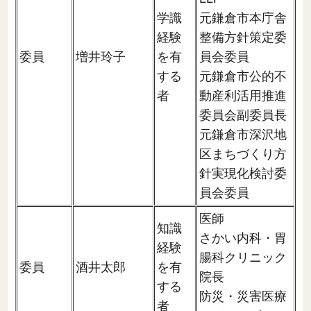
学識
元鎌倉市本庁舎
経験
整備方針策定委
委員
増井玲子
を有
員会委員
する
元鎌倉市公的不
者
動産利活用推進
委員会副委員長
元鎌倉市深沢地
区まちづくり方
針実現化検討委
員会委員
医師
知識
さかい内科・胃
経験
腸科クリニック
委員
酒井太郎
を有
院長
する
防災・災害医療
者