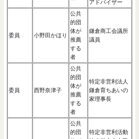
アドバイザー
公共
的団
体が
鎌倉商工会議所
委員
小野田かほり
推薦
議員
する
者
公共
的団
特定非営利法人
体が
委員
西野奈津子
鎌倉育ちあいの
推薦
家理事長
する
者
公共
的団
特定非営利活動