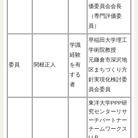
価委員会会長
（専門評価委
員）
早稲田大学理工
学識
学術院教授
経験
元鎌倉市深沢地
委員
関根正人
を有
区まちづくり方
する
針実現化検討委
者
員会委員
東洋大学PPP研
究センターリサ
ーチパートナー
チームワークス
LLP