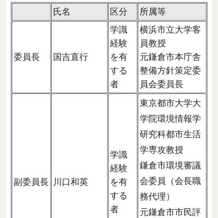
氏名
区分
所属等
学識
横浜市立大学客
経験
員教授
委員長
国吉直行
を有
元鎌倉市本庁舎
する
整備方針策定委
者
員会委員長
東京都市大学大
学院環境情報学
研究科都市生活
学専攻教授
学識
鎌倉市環境審議
経験
会委員（会長職
副委員長
川口和英
を有
する
務代理）
者
元鎌倉市市民評