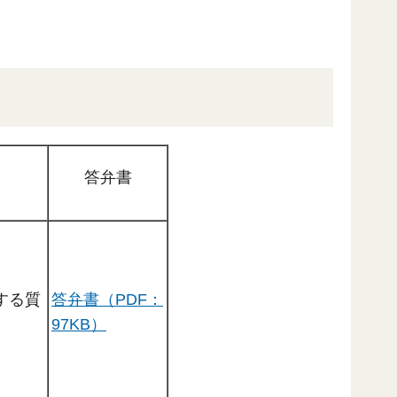
答弁書
する質
答弁書（PDF：
97KB）