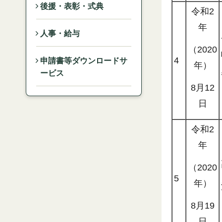
後援・表彰・式典
令和2
年
人事・給与
（2020
4
申請書等ダウンロードサ
年）
ービス
8月12
日
令和2
年
（2020
5
年）
8月19
日