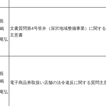
長
文書質問第4号答弁（深沢地域整備事業）に関す
嶋
主意書
竜弘
長
嶋
電子商品券取扱い店舗の法令違反に関する質問主
竜弘