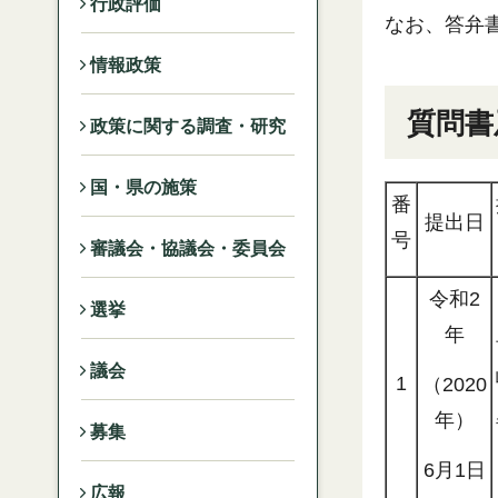
行政評価
なお、答弁
情報政策
質問書
政策に関する調査・研究
国・県の施策
番
提出日
号
審議会・協議会・委員会
令和2
選挙
年
議会
1
（2020
年）
募集
6月1日
広報