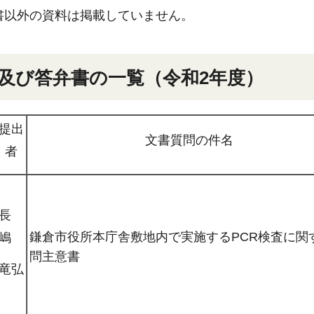
書以外の資料は掲載していません。
及び答弁書の一覧（令和2年度）
提出
文書質問の件名
者
長
鎌倉市役所本庁舎敷地内で実施するPCR検査に関
嶋
問主意書
竜弘