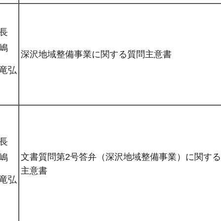
長
嶋
深沢地域整備事業に関する質問主意書
竜弘
長
文書質問第2号答弁（深沢地域整備事業）に関す
嶋
主意書
竜弘