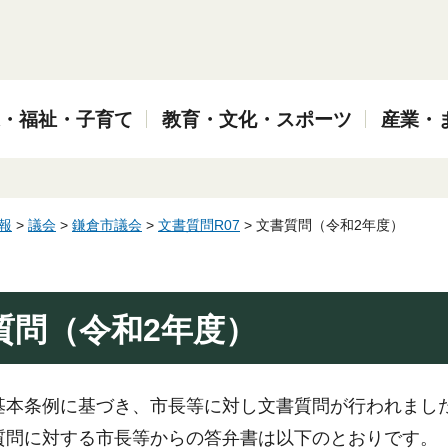
・福祉・子育て
教育・文化・スポーツ
産業・
報
>
議会
>
鎌倉市議会
>
文書質問R07
> 文書質問（令和2年度）
質問（令和2年度）
基本条例に基づき、市長等に対し文書質問が行われまし
質問に対する市長等からの答弁書は以下のとおりです。