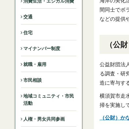
海岸の美化
消費生活・エシカル消費
間同士でボ
交通
などの提供
住宅
（公財
マイナンバー制度
公益財団法
就職・雇用
る調査・研
市民相談
造に寄与す
横須賀市走
地域コミュニティ・市民
活動
掃を実施し
（公財）か
人権・男女共同参画