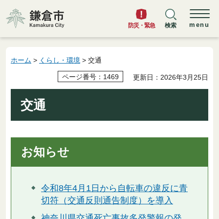
鎌倉市
menu
防災・緊急
検索
ホーム
>
くらし・環境
> 交通
ページ番号：1469
更新日：2026年3月25日
交通
お知らせ
令和8年4月1日から自転車の違反に青
切符（交通反則通告制度）を導入
神奈川県交通死亡事故多発警報の発