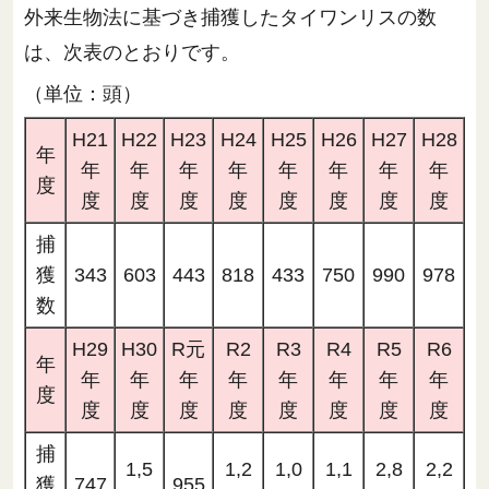
外来生物法に基づき捕獲したタイワンリスの数
は、次表のとおりです。
（単位：頭）
H21
H22
H23
H24
H25
H26
H27
H28
年
年
年
年
年
年
年
年
年
度
度
度
度
度
度
度
度
度
捕
獲
343
603
443
818
433
750
990
978
数
H29
H30
R元
R2
R3
R4
R5
R6
年
年
年
年
年
年
年
年
年
度
度
度
度
度
度
度
度
度
捕
1,5
1,2
1,0
1,1
2,8
2,2
獲
747
955