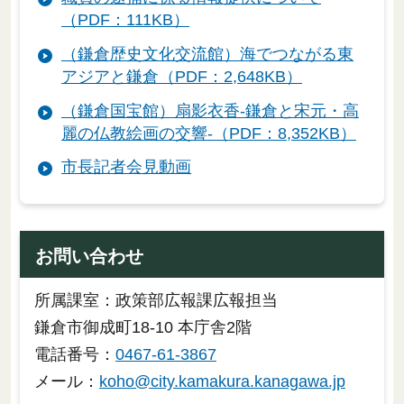
（PDF：111KB）
（鎌倉歴史文化交流館）海でつながる東
アジアと鎌倉（PDF：2,648KB）
（鎌倉国宝館）扇影衣香-鎌倉と宋元・高
麗の仏教絵画の交響-（PDF：8,352KB）
市長記者会見動画
お問い合わせ
所属課室：政策部広報課広報担当
鎌倉市御成町18-10 本庁舎2階
電話番号：
0467-61-3867
メール：
koho@city.kamakura.kanagawa.jp