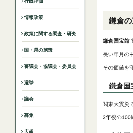
行政評価
情報政策
鎌倉の
政策に関する調査・研究
鎌倉国宝館
国・県の施策
長い年月の
審議会・協議会・委員会
その価値を
選挙
鎌倉国
議会
関東大震災
募集
2年後の10
広報