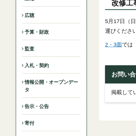
改修工
広聴
5月17日
運びくださ
予算・財政
2・3面
では
監査
入札・契約
お問い合
情報公開・オープンデー
タ
掲載して
告示・公告
寄付