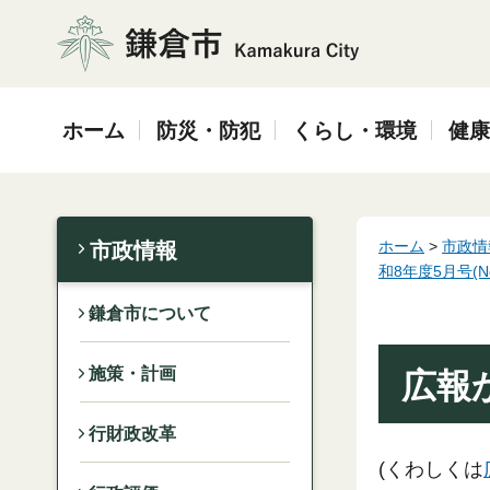
鎌倉市
ホーム
防災・防犯
くらし・環境
健康
ホーム
>
市政情
市政情報
和8年度5月号(No
鎌倉市について
施策・計画
広報
行財政改革
(くわしくは