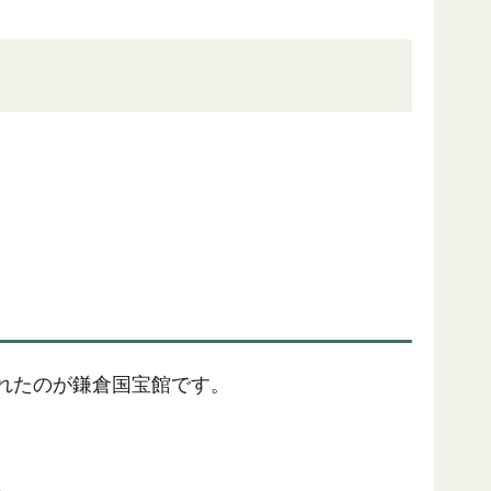
。
されたのが鎌倉国宝館です。
。