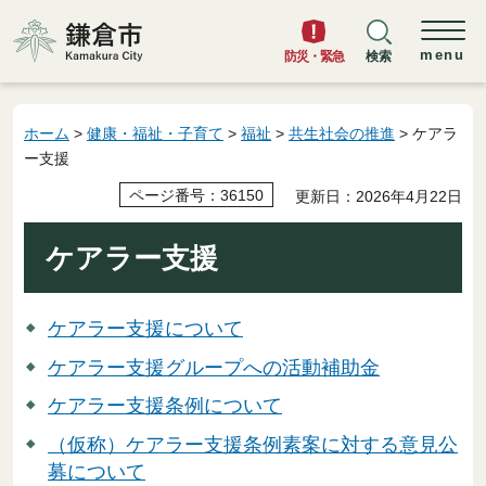
鎌倉市
menu
防災・緊急
検索
ホーム
>
健康・福祉・子育て
>
福祉
>
共生社会の推進
> ケアラ
ー支援
ページ番号：36150
更新日：2026年4月22日
ケアラー支援
ケアラー支援について
ケアラー支援グループへの活動補助金
ケアラー支援条例について
（仮称）ケアラー支援条例素案に対する意見公
募について