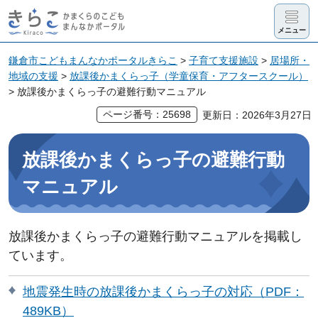
きらこ かま
メニュー
くらのこど
も まんなか
鎌倉市こどもまんなかポータルきらこ
>
子育て支援施設
>
居場所・
地域の支援
>
放課後かまくらっ子（学童保育・アフタースクール）
ポータル
> 放課後かまくらっ子の避難行動マニュアル
ページ番号：25698
更新日：2026年3月27日
放課後かまくらっ子の避難行動
マニュアル
放課後かまくらっ子の避難行動マニュアルを掲載し
ています。
地震発生時の放課後かまくらっ子の対応（PDF：
489KB）