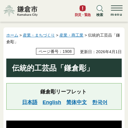
鎌倉市
menu
防災・緊急
検索
ホーム
>
産業・まちづくり
>
産業・商工業
> 伝統的工芸品「鎌
倉彫」
ページ番号：1908
更新日：2026年4月1日
伝統的工芸品「鎌倉彫」
鎌倉彫リーフレット
日本語
English
简体中文
한국어