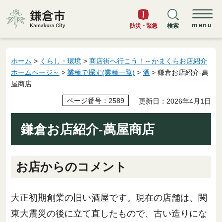
鎌倉市
menu
防災・緊急
検索
ホーム
>
くらし・環境
>
商店街へ行こう！～かまくらお店紹介
ホームページ～
>
業種で探す(業種一覧)
>
酒
> 鎌倉お店紹介-萬
屋商店
ページ番号：2589
更新日：2026年4月1日
鎌倉お店紹介-萬屋商店
お店からのコメント
大正初期創業の旧い酒屋です。現在の店舗は、関
東大震災の後に立て直したもので、古い造りにな