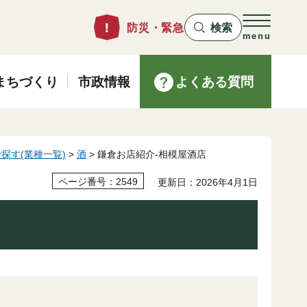
防災・緊急
検索
menu
まちづくり
市政情報
よくある質問
探す(業種一覧)
>
酒
> 鎌倉お店紹介-相模屋酒店
ページ番号：2549
更新日：2026年4月1日