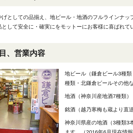
やげとしての品揃え、地ビール・地酒のフルラインナッ
品として安全に・確実にをモットーにお客様に喜ばれて
目、営業内容
地ビール（鎌倉ビール3種類
種類・北鎌倉ビールその他
地酒（神奈川産地酒7種類）
銘酒（越乃寒梅も蔵より直
神奈川県産の地酒（3種類3
ます。（2016年6月現在情