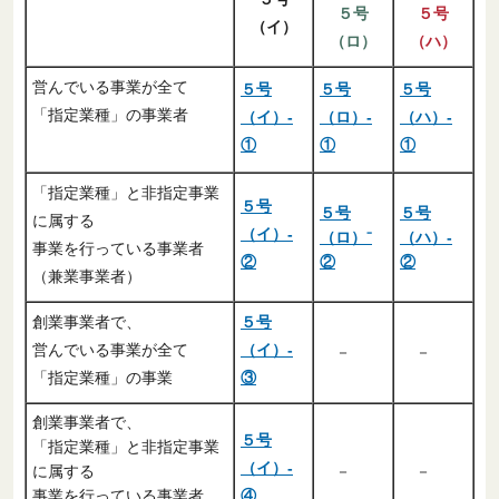
５号
５号
（イ）
（ロ）
（ハ）
営んでいる事業が全て
５号
５号
５号
「指定業種」の事業者
（イ）-
（ロ）-
（ハ）-
①
①
①
「指定業種」と非指定事業
５号
５号
５号
に属する
（イ）-
（ロ）⁻
（ハ）-
事業を行っている事業者
②
②
②
（兼業事業者）
創業事業者で、
５号
営んでいる事業が全て
（イ）-
－
－
「指定業種」の事業
③
創業事業者で、
５号
「指定業種」と非指定事業
（イ）-
に属する
－
－
事業を行っている事業者
④