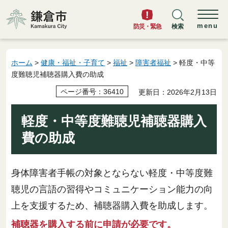
鎌倉市
menu
防災・緊急
検索
ホーム
>
健康・福祉・子育て
>
福祉
>
障害者福祉
> 軽度・中等
度難聴児補聴器購入費の助成
ページ番号：36410
更新日：2026年2月13日
軽度・中等度難聴児補聴器購入
費の助成
身体障害者手帳の対象とならない軽度・中等度難
聴児の言語の習得やコミュニケーション能力の向
上を支援するため、補聴器購入費を助成します。
補聴器を購入する前に申請が必要です。