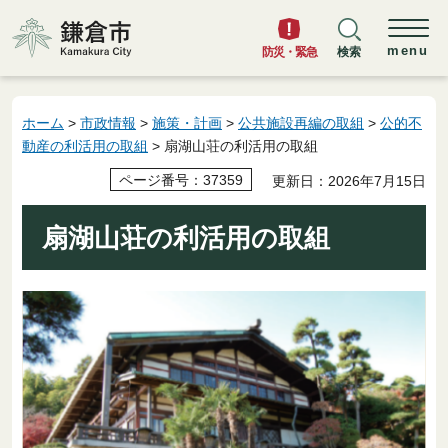
鎌倉市
menu
防災・緊急
検索
ホーム
>
市政情報
>
施策・計画
>
公共施設再編の取組
>
公的不
動産の利活用の取組
> 扇湖山荘の利活用の取組
ページ番号：37359
更新日：2026年7月15日
扇湖山荘の利活用の取組