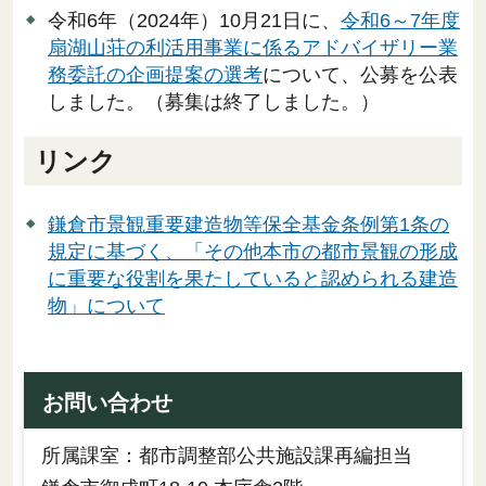
令和6年（2024年）10月21日に、
令和6～7年度
扇湖山荘の利活用事業に係るアドバイザリー業
務委託の企画提案の選考
について、公募を公表
しました。（募集は終了しました。）
リンク
鎌倉市景観重要建造物等保全基金条例第1条の
規定に基づく、「その他本市の都市景観の形成
に重要な役割を果たしていると認められる建造
物」について
お問い合わせ
所属課室：都市調整部公共施設課再編担当