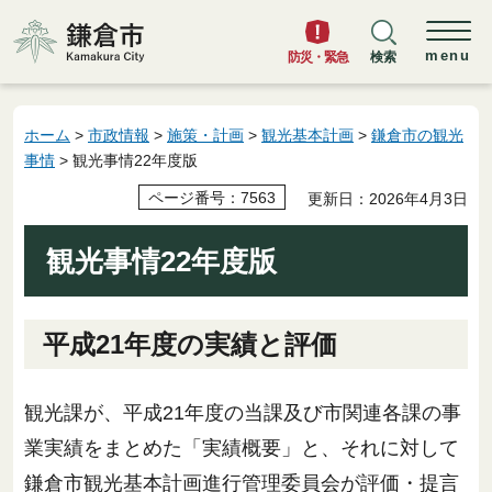
鎌倉市
menu
防災・緊急
検索
ホーム
>
市政情報
>
施策・計画
>
観光基本計画
>
鎌倉市の観光
事情
> 観光事情22年度版
ページ番号：7563
更新日：2026年4月3日
観光事情22年度版
平成21年度の実績と評価
観光課が、平成21年度の当課及び市関連各課の事
業実績をまとめた「実績概要」と、それに対して
鎌倉市観光基本計画進行管理委員会が評価・提言