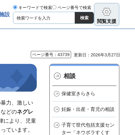
キーワードで検索
ページ番号で検索
施設
閲覧支援
ページ番号：43739
更新日：2026年3月27日
相談
保健室きらきら
の暴力、激しい
妊娠・出産・育児の相談
」などの
ネグレ
律により、児童
子育て世代包括支援セン
なっています。
ター「ネウボラすくす