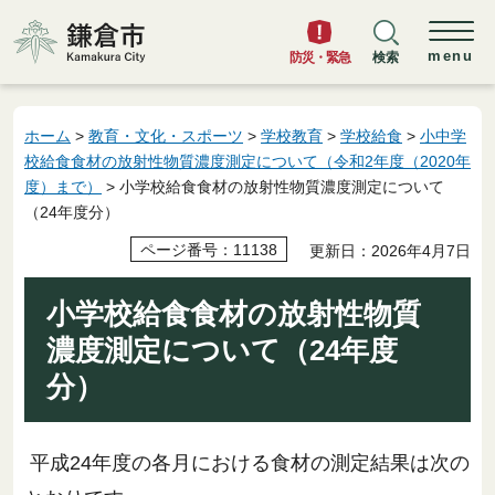
鎌倉市
menu
防災・緊急
検索
ホーム
>
教育・文化・スポーツ
>
学校教育
>
学校給食
>
小中学
校給食食材の放射性物質濃度測定について（令和2年度（2020年
度）まで）
> 小学校給食食材の放射性物質濃度測定について
（24年度分）
ページ番号：11138
更新日：2026年4月7日
小学校給食食材の放射性物質
濃度測定について（24年度
分）
平成24年度の各月における食材の測定結果は次の