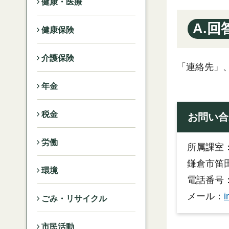
健康・医療
A.回
健康保険
介護保険
「連絡先」
年金
税金
お問い合
労働
所属課室
鎌倉市笛田1
環境
電話番号：
メール：
i
ごみ・リサイクル
市民活動