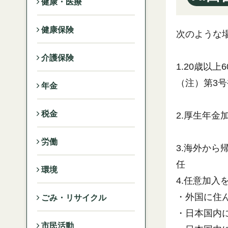
健康・医療
健康保険
次のような
介護保険
1.20歳以
（注）第3
年金
税金
2.厚生年
労働
3.海外か
任
環境
4.任意加入
・外国に住ん
ごみ・リサイクル
・日本国内
市民活動