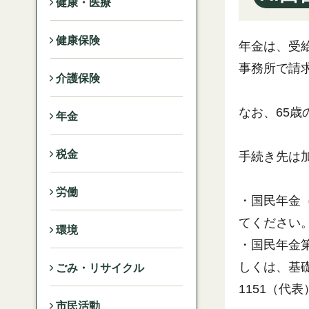
健康・医療
健康保険
年金は、受
事務所で請
介護保険
なお、65
年金
税金
手続き先は
労働
・国民年金
てください
環境
・国民年金
しくは、基礎
ごみ・リサイクル
1151（代表
市民活動