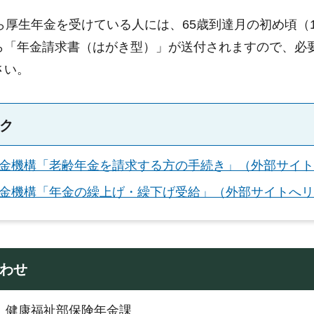
から厚生年金を受けている人には、65歳到達月の初め頃
ら「年金請求書（はがき型）」が送付されますので、必
さい。
ク
金機構「老齢年金を請求する方の手続き」（外部サイト
金機構「年金の繰上げ・繰下げ受給」（外部サイトへリ
わせ
：健康福祉部保険年金課