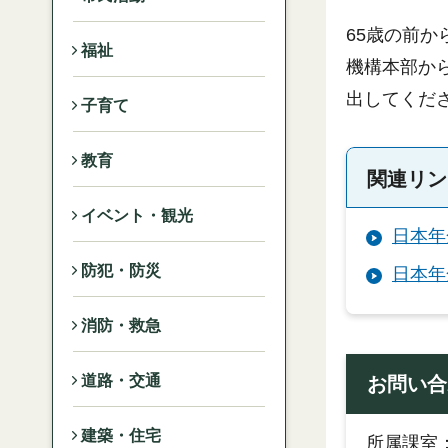
65歳の前
福祉
機構本部か
出してくだ
子育て
教育
関連リン
イベント・観光
日本年
防犯・防災
日本年
消防・救急
道路・交通
お問い合
建築・住宅
所属課室