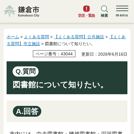
鎌倉市
menu
防災・緊急
検索
ホーム
>
よくある質問
>
【よくある質問】公共施設
>
【よくあ
る質問】市立施設
> 図書館について知りたい。
ページ番号：43044
更新日：2026年6月16日
Q.質問
図書館について知りたい。
A.回答
市内には、中央図書館・腰越図書館・深沢図書