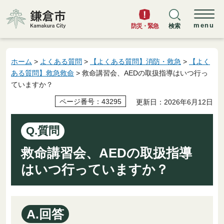
鎌倉市
menu
防災・緊急
検索
ホーム
>
よくある質問
>
【よくある質問】消防・救急
>
【よく
ある質問】救急救命
> 救命講習会、AEDの取扱指導はいつ行っ
ていますか？
ページ番号：43295
更新日：2026年6月12日
Q.質問
救命講習会、AEDの取扱指導
はいつ行っていますか？
A.回答