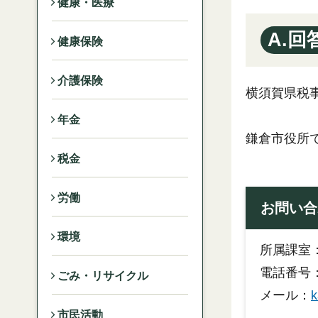
健康・医療
A.回
健康保険
介護保険
横須賀県税事
年金
鎌倉市役所
税金
労働
お問い合
環境
所属課室
電話番号：
ごみ・リサイクル
メール：
k
市民活動