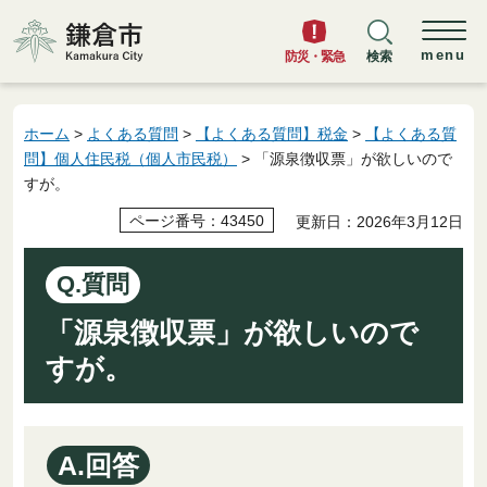
鎌倉市
menu
防災・緊急
検索
ホーム
>
よくある質問
>
【よくある質問】税金
>
【よくある質
問】個人住民税（個人市民税）
> 「源泉徴収票」が欲しいので
すが。
ページ番号：43450
更新日：2026年3月12日
Q.質問
「源泉徴収票」が欲しいので
すが。
A.回答