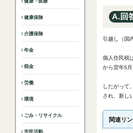
健康・医療
A.回
健康保険
介護保険
引越し（国
年金
個人住民税
税金
から翌年5
労働
したがって
され、新し
環境
ごみ・リサイクル
関連リン
市民活動