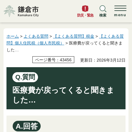
鎌倉市
menu
防災・緊急
検索
ホーム
>
よくある質問
>
【よくある質問】税金
>
【よくある質
問】個人住民税（個人市民税）
> 医療費が戻ってくると聞きま
した…
ページ番号：43456
更新日：2026年3月12日
Q.質問
医療費が戻ってくると聞きま
した…
A.回答